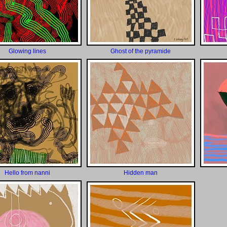
Glowing lines
Ghost of the pyramide
Hello from nanni
Hidden man