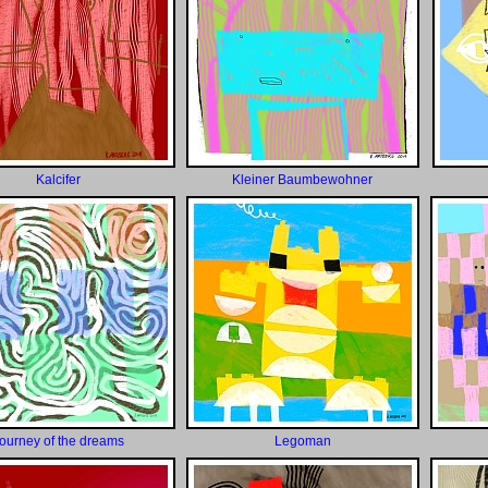
Kalcifer
Kleiner Baumbewohner
ourney of the dreams
Legoman