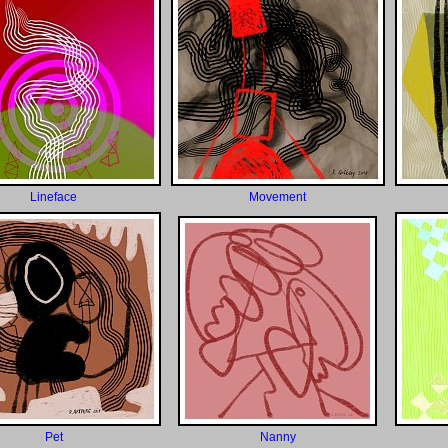
Lineface
Movement
Pet
Nanny