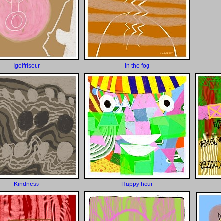
Igelfriseur
In the fog
Kindness
Happy hour