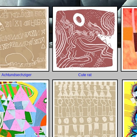
Achtundsechziger
Cute rat